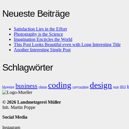
Neueste Beiträge
Satisfaction Lies in the Effort
Photography is the Science
Imagination Encircles the World
This Post Looks Beautiful even with Long Interesting Title
Another Interesting Single Post
Schlagwörter
coding
design
business
t
blogging
clients
copywriting
post
SEO
© 2026 Landmetzgerei Müller
Inh. Martin Poppe
Social Media
Instagram