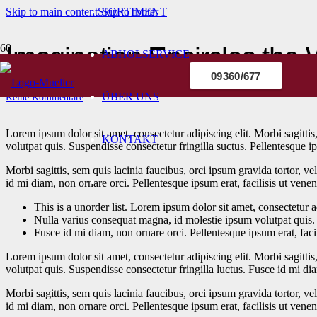
Skip to main content
Skip to footer
SORTIMENT
Imagination Encircles the 
ABHOLSERVICE
09360/677
14. Mai 2015
ÜBER UNS
Keine Kommentare
Lorem ipsum dolor sit amet, consectetur adipiscing elit. Morbi sagittis
KONTAKT
volutpat quis. Suspendisse consectetur fringilla suctus. Pellentesque ips
Morbi sagittis, sem quis lacinia faucibus, orci ipsum gravida tortor, v
id mi diam, non ornare orci. Pellentesque ipsum erat, facilisis ut venen
This is a unorder list. Lorem ipsum dolor sit amet, consectetur ad
Nulla varius consequat magna, id molestie ipsum volutpat quis. 
Fusce id mi diam, non ornare orci. Pellentesque ipsum erat, facil
Lorem ipsum dolor sit amet, consectetur adipiscing elit. Morbi sagittis
volutpat quis. Suspendisse consectetur fringilla luctus. Fusce id mi dia
Morbi sagittis, sem quis lacinia faucibus, orci ipsum gravida tortor, v
id mi diam, non ornare orci. Pellentesque ipsum erat, facilisis ut venen